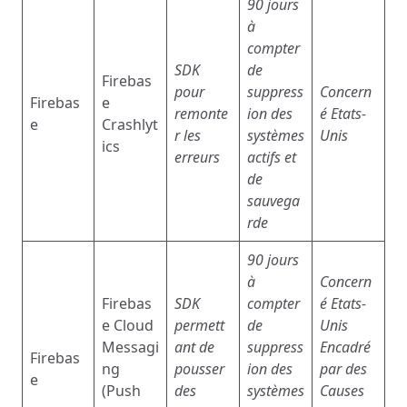
90 jours
à
compter
SDK
de
Firebas
pour
suppress
Concern
Firebas
e
remonte
ion des
é
Etats-
e
Crashlyt
r les
systèmes
Unis
ics
erreurs
actifs et
de
sauvega
rde
90 jours
à
Concern
Firebas
SDK
compter
é
Etats-
e Cloud
permett
de
Unis
Messagi
ant de
suppress
Encadré
Firebas
ng
pousser
ion des
par des
e
(Push
des
systèmes
Causes