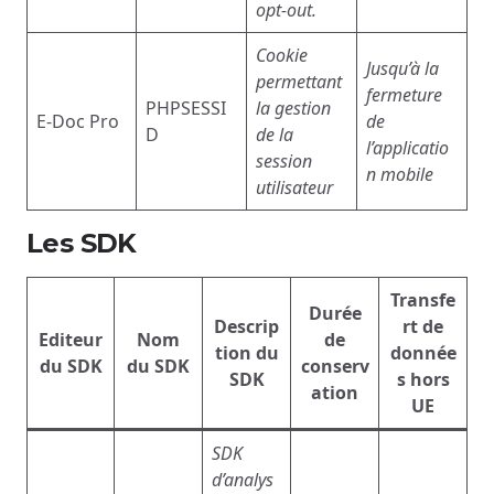
opt-out.
Cookie
Jusqu’à la
permettant
fermeture
PHPSESSI
la gestion
E-Doc Pro
de
D
de la
l’applicatio
session
n mobile
utilisateur
Les SDK
Transfe
Durée
Descrip
rt de
Editeur
Nom
de
tion du
donnée
du SDK
du SDK
conserv
SDK
s hors
ation
UE
SDK
d’analys