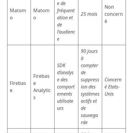
e de
Non
Matom
Matom
fréquent
25 mois
concern
o
o
ation et
é
de
l’audienc
e
90 jours
à
SDK
compter
d’analys
de
Firebas
e des
suppress
Concern
Firebas
e
comport
ion des
é
Etats-
e
Analytic
ements
systèmes
Unis
s
utilisate
actifs et
urs
de
sauvega
rde