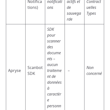
Notifica
notificati
actifs et
Contract
tions)
ons
de
uelles
sauvega
Types
rde
SDK
pour
scanner
des
docume
nts –
aucun
Scanbot
Non
Apryse
traiteme
–
SDK
concerné
nt de
données
à
caractèr
e
personn