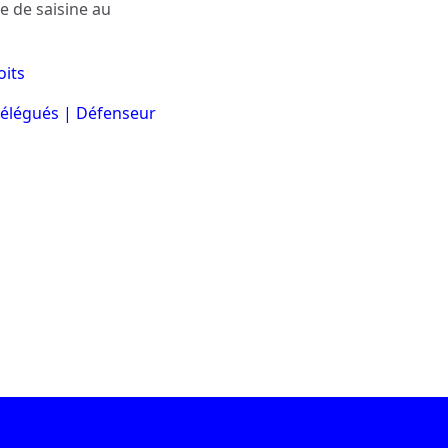
e de saisine au
oits
délégués | Défenseur