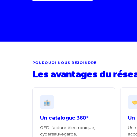
POURQUOI NOUS REJOINDRE
Les avantages du rése
Un catalogue 360°
Un 
GED, facture électronique,
Un r
cybersauvegarde,
acc