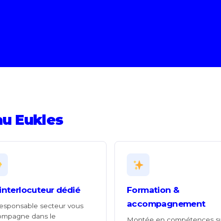
au Eukles
interlocuteur dédié
Formation &
accompagnement
esponsable secteur vous
ompagne dans le
Montée en compétences s