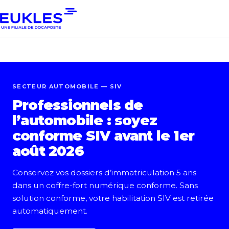
SECTEUR AUTOMOBILE — SIV
Professionnels de
l’automobile : soyez
conforme SIV avant le 1er
août 2026
Conservez vos dossiers d’immatriculation 5 ans
dans un coffre-fort numérique conforme. Sans
solution conforme, votre habilitation SIV est retirée
automatiquement.