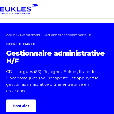
Accueil › Recrutement › Gestionnaire administrative H/F
OFFRE D’EMPLOI
Gestionnaire administrative
H/F
CDI · Lorgues (83). Rejoignez Eukles, filiale de
Docaposte (Groupe Docaposte), et appuyez la
gestion administrative d’une entreprise en
croissance.
Postuler