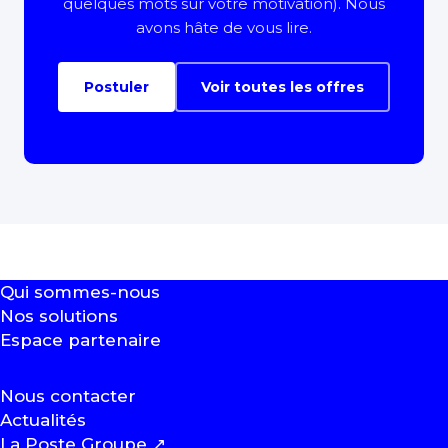
quelques mots sur votre motivation). Nous
avons hâte de vous lire.
Postuler
Voir toutes les offres
Qui sommes-nous
Nos solutions
Espace partenaire
Nous contacter
Actualités
La Poste Groupe
↗